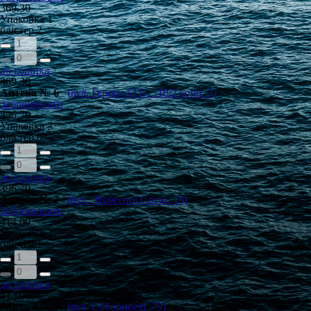
369.30
Упаковка
1
блістер
2
до кошика
369.30
Аптека № 6
(вул. Героїв АТО, 118/2 корп. 3)
Забронювати
396.70
Упаковка
3
блістер
0
до кошика
396.70
Аптека № 7
(вул. Небесної Сотні, 13)
Забронювати
413.00
Упаковка
2
блістер
1
до кошика
413.00
Аптека № 9
(вул. Соборності, 79)