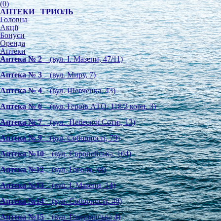
(
0
)
АПТЕКИ ТРИОЛЬ
Головна
Акції
Бонуси
Оренда
Аптеки
Аптека № 2
(вул. І. Мазепи, 47/11)
Аптека № 3
(вул. Миру, 7)
Аптека № 4
(вул. Шевченка, 43)
Аптека № 6
(вул. Героїв АТО, 118/2 корп. 3)
Аптека № 7
(вул. Небесної Сотні, 13)
Аптека № 9
(вул. Соборності, 79)
Аптека №10
(вул. Європейська, 104)
Аптека №12
(вул. Гоголя, 38)
Аптека №13
(вул. І. Мазепи, 14)
Аптека №14
(вул. Соборності, 48)
Аптека №15
(вул. Гожулянська 4)