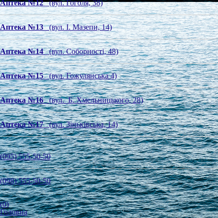
Аптека №12
(вул. Гоголя, 38)
Аптека №13
(вул. І. Мазепи, 14)
Аптека №14
(вул. Соборності, 48)
Аптека №15
(вул. Гожулянська 4)
Аптека №16
(вул. Б. Хмельницького, 28)
Аптека №17
(вул. Зіньківська, 14)
(095) 555-50-50
(098) 555-50-50
(
0
)
Головна