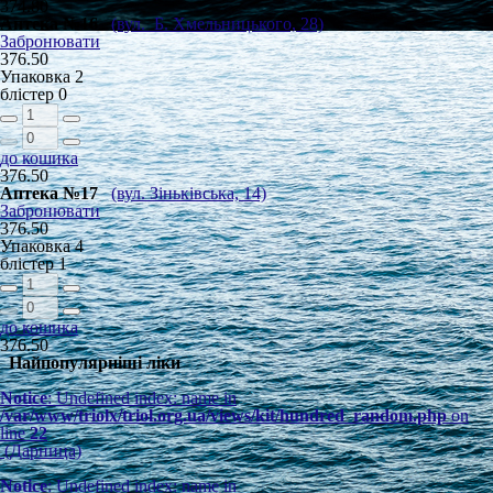
374.80
Аптека №16
(вул. Б. Хмельницького, 28)
Забронювати
376.50
Упаковка
2
блістер
0
до кошика
376.50
Аптека №17
(вул. Зіньківська, 14)
Забронювати
376.50
Упаковка
4
блістер
1
до кошика
376.50
Найпопулярніші ліки
Notice
: Undefined index: name in
/var/www/triolx/triol.org.ua/views/kit/hundred_random.php
on
line
22
(Дарница)
Notice
: Undefined index: name in