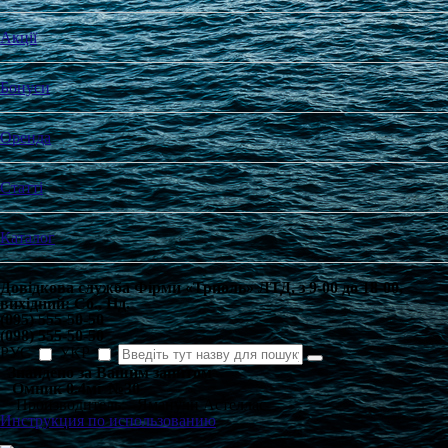
Акції
Бонуси
Оренда
Статті
Каталог
Довідкова служба Фірми «Триоль» ЛТД, з
9-00
до
18-00
,
вихідний:
Сб
.,
Нд
.
(095) 555-50-50
(098) 555-50-50
РУС
УКР
Знайдено за Вашим запитом
Омник 0.4мг №30
Производитель: Яманучи Астеллас
Инструкция по использованию