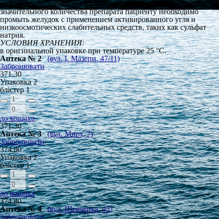
можно искусственно вызвать рвоту. При передозировке
значительного количества препарата пациенту необходимо
промыть желудок с применением активированного угля и
низкоосмотических слабительных средств, таких как сульфат
натрия.
УСЛОВИЯ ХРАНЕНИЯ:
в оригинальной упаковке при температуре 25 °С.
Аптека № 2
(вул. І. Мазепи, 47/11)
Забронювати
371.30
Упаковка
2
блістер
1
до кошика
371.30
Аптека № 3
(вул. Миру, 7)
Забронювати
374.80
Упаковка
2
блістер
1
до кошика
374.80
Аптека № 4
(вул. Шевченка, 43)
Забронювати