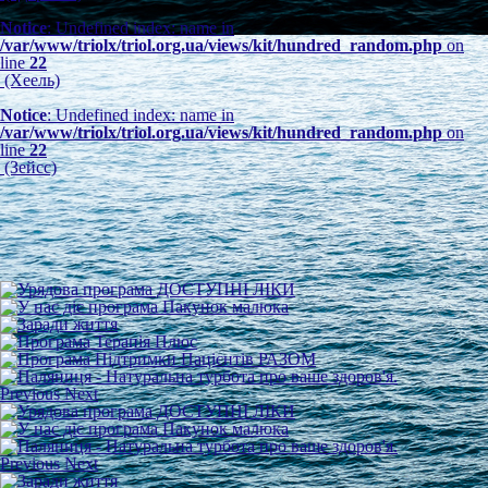
Notice
: Undefined index: name in
/var/www/triolx/triol.org.ua/views/kit/hundred_random.php
on
line
22
(Хеель)
Notice
: Undefined index: name in
/var/www/triolx/triol.org.ua/views/kit/hundred_random.php
on
line
22
(Зейсс)
Previous
Next
Previous
Next