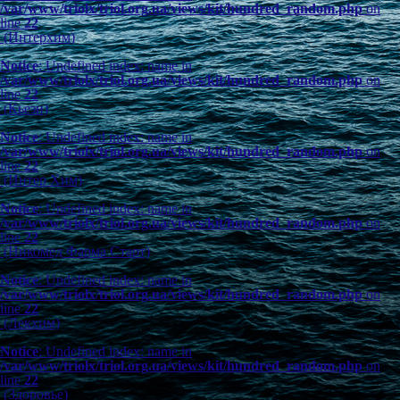
/var/www/triolx/triol.org.ua/views/kit/hundred_random.php
on
line
22
(Интерхим)
Notice
: Undefined index: name in
/var/www/triolx/triol.org.ua/views/kit/hundred_random.php
on
line
22
(Кьези)
Notice
: Undefined index: name in
/var/www/triolx/triol.org.ua/views/kit/hundred_random.php
on
line
22
(Интер Хим)
Notice
: Undefined index: name in
/var/www/triolx/triol.org.ua/views/kit/hundred_random.php
on
line
22
(Никомед Фарма Старт)
Notice
: Undefined index: name in
/var/www/triolx/triol.org.ua/views/kit/hundred_random.php
on
line
22
(Лекхим)
Notice
: Undefined index: name in
/var/www/triolx/triol.org.ua/views/kit/hundred_random.php
on
line
22
(Здоровье)