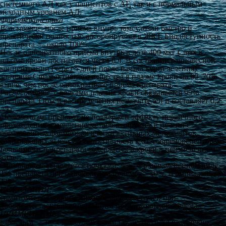
системного АД как у пациентов с АГ, так и с нормальным
исходным уровнем АД.
Фармакокинетика
Всасывание
: после приема внутрь тамсулозин быстро и
практически полностью абсорбируется в ЖКТ. Биодоступность
препарата — около 100%.
После однократного приема внутрь в дозе 400 мкг C
max
в
плазме крови достигается через 6 ч. В состоянии равновесной
концентрации (через 5 дней после начала курса лечения)
значения C
max
активного вещества в плазме крови на 60–70%
выше, чем после однократного приема препарата.
Распределение
: с белками плазмы крови связывается 99%
препарата. Объем распределения незначителен и составляет 0,2
л/кг.
Метаболизм
: препарат не подвержен эффекту первичного
прохождения и медленно метаболизируется в печени с
образованием фармакологически активных метаболитов,
сохраняющих высокую селективность к α
1А
-адренорецепторам.
Большая часть препарата содержится в крови в неизмененном
виде.
Элиминация:
выделяется почками, 9% — в неизмененном виде.
Т
½
препарата при однократном приеме — 10 ч, терминальный
Т
½
— 22 ч.
ПОКАЗАНИЯ:
симптомы со стороны нижних мочевых путей при
доброкачественной гиперплазии предстательной железы.
ПРИМЕНЕНИЕ:
взрослым — по 1 капсуле в сутки после завтрака ежедневно,