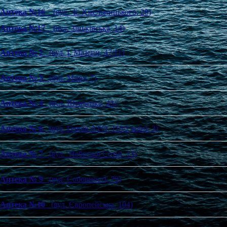
Аптека №16
(вул. Б. Хмельницького, 28)
Аптека №17
(вул. Зіньківська, 14)
Аптека № 2
(вул. І. Мазепи, 47/11)
Аптека № 3
(вул. Миру, 7)
Аптека № 4
(вул. Шевченка, 43)
Аптека № 6
(вул. Героїв АТО, 118/2 корп. 3)
Аптека № 7
(вул. Небесної Сотні, 13)
Аптека № 9
(вул. Соборності, 79)
Аптека №10
(вул. Європейська, 104)