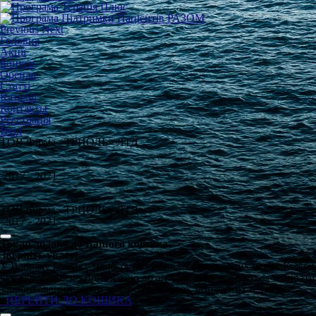
Previous
Next
Головна
Акції
Бонуси
Оренда
Статті
Каталог
Контакты
Реєстрація
Вхід
ТОВ Фірма «ТРИОЛЬ» ЛТД
2017 - 2021
ТОВ Фірма «ТРИОЛЬ» ЛТД
2017 - 2021
Товар додано до Вашого кошика
Зверніть увагу!
У Вашому кошику може бути кілька заброньованих чеків. Кожен
чек формуеться з прив'язкою до аптеки. Вам доведеться забирати
заброньований товар за адресами аптек зазначених в чеку.
ПЕРЕЙТИ ДО КОШИКА