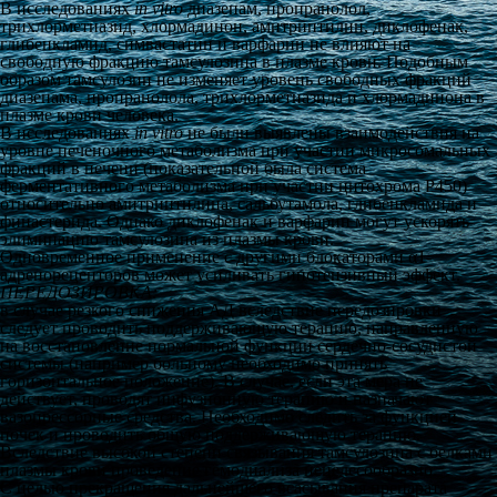
В исследованиях
in vitro
диазепам, пропранолол,
трихлорметиазид, хлормадинон, амитриптилин, диклофенак,
глибенкламид, симвастатин и варфарин не влияют на
свободную фракцию тамсулозина в плазме крови. Подобным
образом тамсулозин не изменяет уровень свободных фракций
диазепама, пропранолола, трихлорметиазида и хлормадинона в
плазме крови человека.
В исследованиях
in vitro
не были выявлены взаимодействия на
уровне печеночного метаболизма при участии микросомальных
фракций в печени (показательной была система
ферментативного метаболизма при участии цитохрома Р450)
относительно амитриптилина, сальбутамола, глибенкламида и
финастерида. Однако диклофенак и варфарин могут ускорять
элиминацию тамсулозина из плазмы крови.
Одновременное применение с другими блокаторами α
1
-
адренорецепторов может усиливать гипотензивный эффект.
ПЕРЕДОЗИРОВКА:
в случае резкого снижения АД вследствие передозировки
следует проводить поддерживающую терапию, направленную
на восстановление нормальной функции сердечно-сосудистой
системы (например больному необходимо принять
горизонтальное положение). В случае, если эта мера не
действует, проводят инфузионную терапию и назначают
вазопрессорные средства. Необходимо следить за функцией
почек и проводить общую поддерживающую терапию.
Вследствие высокой степени связывания тамсулозина с белками
плазмы крови проведение гемодиализа нецелесообразно.
С целью прекращения дальнейшего всасывания препарата