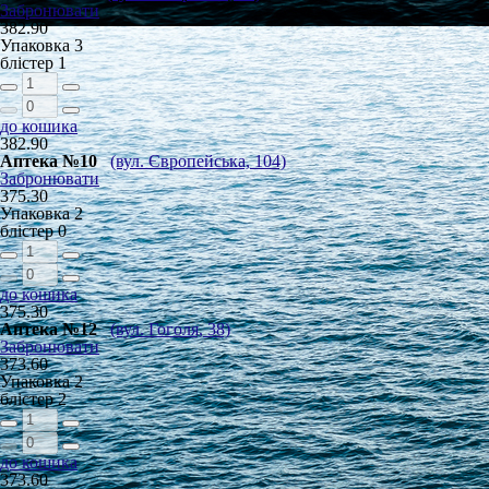
Забронювати
382.90
Упаковка
3
блістер
1
до кошика
382.90
Аптека №10
(вул. Європейська, 104)
Забронювати
375.30
Упаковка
2
блістер
0
до кошика
375.30
Аптека №12
(вул. Гоголя, 38)
Забронювати
373.60
Упаковка
2
блістер
2
до кошика
373.60