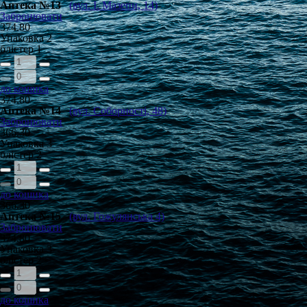
Аптека №13
(вул. І. Мазепи, 14)
Забронювати
374.80
Упаковка
2
блістер
1
до кошика
374.80
Аптека №14
(вул. Соборності, 48)
Забронювати
366.30
Упаковка
3
блістер
2
до кошика
366.30
Аптека №15
(вул. Гожулянська 4)
Забронювати
374.80
Упаковка
3
блістер
2
до кошика