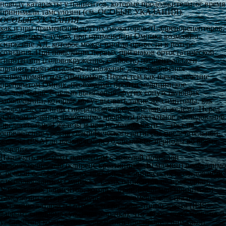
поводу катаракты у пациентов, которые продолжительное время
принимали тамсулозин (см. ОСОБЫЕ УКАЗАНИЯ).
ОСОБЫЕ УКАЗАНИЯ:
как и при применении других блокаторов α
1
-адренорецепторов,
в отдельных случаях при применении Омника возможно
снижение АД, которое может иногда привести к потере
сознания. При появлении первых признаков ортостатической
гипотензии (головокружение, слабость) пациент должен
принять горизонтальное положение до исчезновения
вышеупомянутых симптомов. Перед тем как начать лечение
препаратом Омник, необходимо пройти медицинское
обследование с целью выявления других сопутствующих
заболеваний, которые могут вызвать такие же симптомы, как
доброкачественная гиперплазия предстательной железы. Перед
началом лечения необходимо провести ректальное обследование
предстательной железы и при необходимости — тест на
определение уровня специфического антигена предстательной
железы (PSA) до начала и через одинаковые периоды во время
лечения.
Назначать препарат пациентам с тяжелой почечной
недостаточностью (клиренс креатинина <10 мл/мин) необходимо
с особой осторожностью, поскольку клинических исследований
с использованием Омника у таких пациентов не проводили.
У некоторых пациентов, которые принимали или принимают
тамсулозин, во время хирургического вмешательства по
удалению катаракты отмечали синдром атонии зрачка (IFIS,
вариант синдрома суженного зрачка), что может стать причиной
увеличения количества осложнений при проведении такой