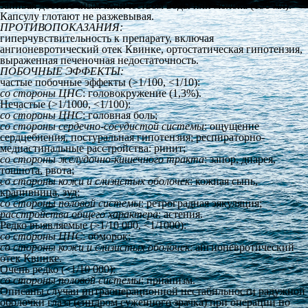
запивая достаточным количеством воды или молока (150 мл).
Капсулу глотают не разжевывая.
ПРОТИВОПОКАЗАНИЯ:
гиперчувствительность к препарату, включая
ангионевротический отек Квинке, ортостатическая гипотензия,
выраженная печеночная недостаточность.
ПОБОЧНЫЕ ЭФФЕКТЫ:
частые побочные эффекты (>1/100, <1/10):
со
стороны ЦНС
: головокружение (1,3%).
Нечастые (>1/1000, <1/100):
со
стороны ЦНС
: головная боль;
со
стороны сердечно-сосудистой системы
: ощущение
сердцебиения, постуральная гипотензия; респираторно-
медиастинальные расстройства: ринит;
со
стороны желудочно-кишечного тракта
: запор, диарея,
тошнота, рвота;
со
стороны кожи и
слизистых оболочек
: кожная сыпь,
крапивница, зуд;
со
стороны половой системы
: ретроградная эякуляция;
расстройства общего характера
: астения.
Редко выявляемые (>1/10 000, <1/1000):
со
стороны ЦНС
: обморок;
со
стороны кожи и
слизистых оболочек
: ангионевротический
отек Квинке.
Очень редко (<1/10 000):
со
стороны половой системы
: приапизм.
Описаны случаи интраоперационной нестабильности радужной
оболочки глаза (синдром суженного зрачка) при операции по