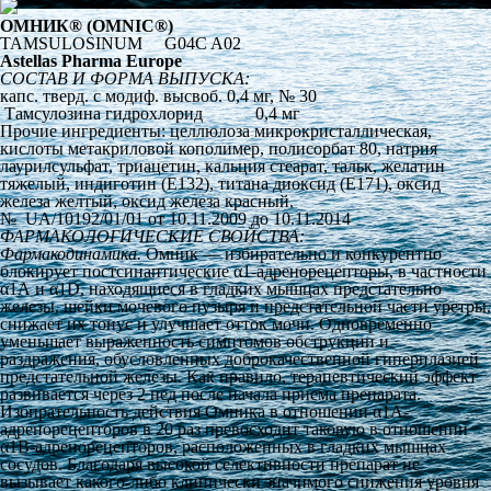
ОМНИК
®
(OMNIC
®
)
TAMSULOSINUM G04C A02
Astellas Pharma Europe
СОСТАВ И ФОРМА ВЫПУСКА:
капс. тверд. с модиф. высвоб. 0,4 мг, № 30
Тамсулозина гидрохлорид
0,4 мг
Прочие ингредиенты: целлюлоза микрокристаллическая,
кислоты метакриловой кополимер, полисорбат 80, натрия
лаурилсульфат, триацетин, кальция стеарат, тальк, желатин
тяжелый, индиготин (Е132), титана диоксид (Е171), оксид
железа желтый, оксид железа красный.
№ UA/10192/01/01 от 10.11.2009 до 10.11.2014
ФАРМАКОЛОГИЧЕСКИЕ СВОЙСТВА:
Фармакодинамика.
Омник — избирательно и конкурентно
блокирует постсинаптические α
1
-адренорецепторы, в частности
α
1А
и α
1D
, находящиеся в гладких мышцах предстательно
железы, шейки мочевого пузыря и предстательной части уретры,
снижает их тонус и улучшает отток мочи. Одновременно
уменьшает выраженность симптомов обструкции и
раздражения, обусловленных доброкачественной гиперплазией
предстательной железы. Как правило, терапевтический эффект
развивается через 2 нед после начала приема препарата.
Избирательность действия Омника в отношении α
1А
-
адренорецепторов в 20 раз превосходит таковую в отношении
α
1В
-адренорецепторов, расположенных в гладких мышцах
сосудов. Благодаря высокой селективности препарат не
вызывает какого-либо клинически значимого снижения уровня