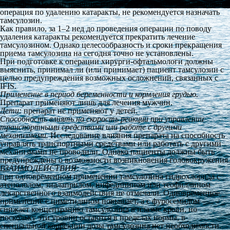
операции. По этой причине пациентам, которым запланирована
операция по удалению катаракты, не рекомендуется назначать
тамсулозин.
Как правило, за 1–2 нед до проведения операции по поводу
удаления катаракты рекомендуется прекратить лечение
тамсулозином. Однако целесообразность и сроки прекращения
приема тамсулозина на сегодня точно не установлены.
При подготовке к операции хирурги-офтальмологи должны
выяснить, принимал ли (или принимает) пациент тамсулозин с
целью предупреждения возможных осложнений, связанных с
IFIS.
Применение в
период беременности и
кормления грудью.
Препарат применяют лишь для лечения мужчин.
Дети:
препарат не применяют у детей.
Способность влиять на
скорость реакции при
управлении
транспортными средствами или
работе с
другими
механизмами.
Исследование влияния препарата на способность
управлять транспортными средствами или работать с другими
механизмами не проводили. Однако пациенты должны быть
предупреждены о возможности возникновения головокружения.
ВЗАИМОДЕЙСТВИЯ:
при одновременном применении тамсулозина гидрохлорида с
атенололом, эналаприлом, нифедипином или теофиллином
лекарственного взаимодействия не отмечали. Одновременное
применение с циметидином повышает, а с фуросемидом —
снижает концентрацию тамсулозина в плазме крови, но
поскольку эти уровни остаются в пределах нормы, в
специальной коррекции дозы тамсулозина нет необходимости.