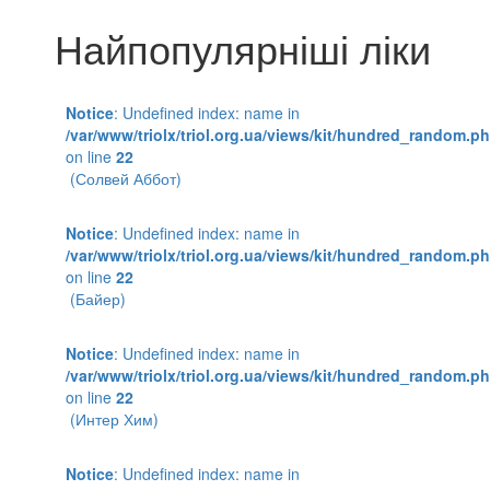
Найпопулярніші ліки
Notice
: Undefined index: name in
/var/www/triolx/triol.org.ua/views/kit/hundred_random.p
on line
22
(Солвей Аббот)
Notice
: Undefined index: name in
/var/www/triolx/triol.org.ua/views/kit/hundred_random.p
on line
22
(Байер)
Notice
: Undefined index: name in
/var/www/triolx/triol.org.ua/views/kit/hundred_random.p
on line
22
(Интер Хим)
Notice
: Undefined index: name in