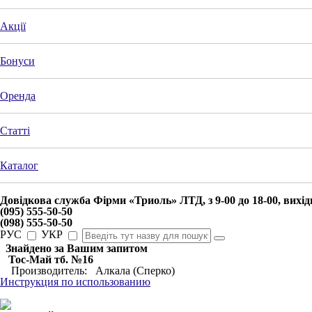
Акції
Бонуси
Оренда
Статті
Каталог
Довідкова служба Фірми «Триоль» ЛТД, з
9-00
до
18-00
, вихі
(095) 555-50-50
(098) 555-50-50
РУС
УКР
Знайдено за Вашим запитом
Тос-Май тб. №16
Производитель: Алкала (Сперко)
Инструкция по использованию