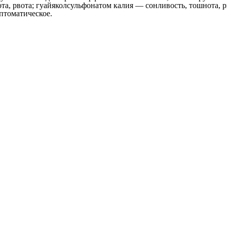
ота, рвота; гуайяколсульфонатом калия — сонливость, тошнота, 
птоматическое.