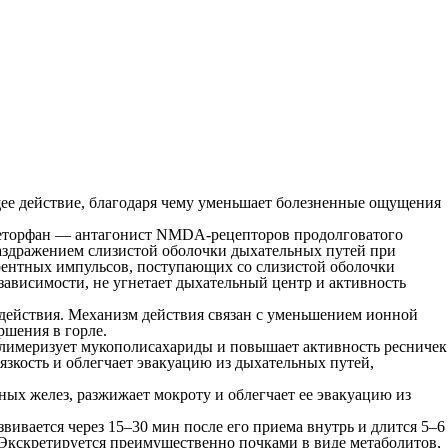
е действие, благодаря чему уменьшает болезненные ощущения
меторфан — антагонист NMDA-рецепторов продолговатого
 раздражением слизистой оболочки дыхательных путей при
ерентных импульсов, поступающих со слизистой оболочки
зависимости, не угнетает дыхательный центр и активность
действия. Механизм действия связан с уменьшением ионной
шения в горле.
олимеризует мукополисахариды и повышает активность ресничек
язкость и облегчает эвакуацию из дыхательных путей,
ых желез, разжижает мокроту и облегчает ее эвакуацию из
ивается через 15–30 мин после его приема внутрь и длится 5–6
. Экскретируется преимущественно почками в виде метаболитов,