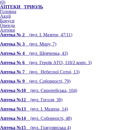
(
0
)
АПТЕКИ ТРИОЛЬ
Головна
Акції
Бонуси
Оренда
Аптеки
Аптека № 2
(вул. І. Мазепи, 47/11)
Аптека № 3
(вул. Миру, 7)
Аптека № 4
(вул. Шевченка, 43)
Аптека № 6
(вул. Героїв АТО, 118/2 корп. 3)
Аптека № 7
(вул. Небесної Сотні, 13)
Аптека № 9
(вул. Соборності, 79)
Аптека №10
(вул. Європейська, 104)
Аптека №12
(вул. Гоголя, 38)
Аптека №13
(вул. І. Мазепи, 14)
Аптека №14
(вул. Соборності, 48)
Аптека №15
(вул. Гожулянська 4)