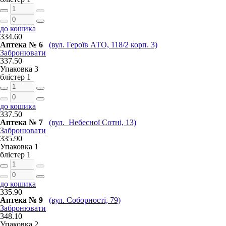
до кошика
334.60
Аптека № 6
(вул. Героїв АТО, 118/2 корп. 3)
Забронювати
337.50
Упаковка
3
блістер
1
до кошика
337.50
Аптека № 7
(вул. Небесної Сотні, 13)
Забронювати
335.90
Упаковка
1
блістер
1
до кошика
335.90
Аптека № 9
(вул. Соборності, 79)
Забронювати
348.10
Упаковка
2