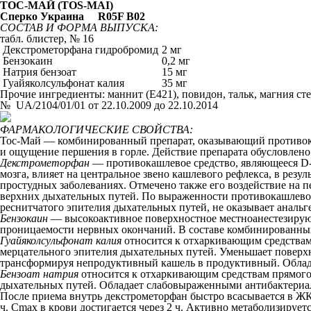
ТОС-МАЙ (TOS-MAI)
Сперко Украина
R05F B02
СОСТАВ И ФОРМА ВЫПУСКА:
табл. блистер, № 16
Декстрометорфана гидробромид
2 мг
Бензокаин
0,2 мг
Натрия бензоат
15 мг
Гуайяколсульфонат калия
35 мг
Прочие ингредиенты: маннит (E421), повидон, тальк, магния сте
№ UA/2104/01/01 от 22.10.2009 до 22.10.2014
ФАРМАКОЛОГИЧЕСКИЕ СВОЙСТВА:
Тос-Май — комбинированный препарат, оказывающий противока
и ощущение першения в горле. Действие препарата обусловлен
Декстрометорфан
— противокашлевое средство, являющееся D
мозга, влияет на центральное звено кашлевого рефлекса, в рез
простудных заболеваниях. Отмечено также его воздействие на 
верхних дыхательных путей. По выраженности противокашлевого 
реснитчатого эпителия дыхательных путей, не оказывает аналь
Бензокаин
— высокоактивное поверхностное местноанестезирующ
проницаемости нервных окончаний. В составе комбинированны
Гуайяколсульфонат калия
относится к отхаркивающим средствам
мерцательного эпителия дыхательных путей. Уменьшает поверхн
трансформируя непродуктивный кашель в продуктивный. Облад
Бензоат натрия
относится к отхаркивающим средствам прямого 
дыхательных путей. Обладает слабовыраженными антибактери
После приема внутрь декстрометорфан быстро всасывается в ЖК
ч. C
max
в крови достигается через 2 ч. Активно метаболизирует