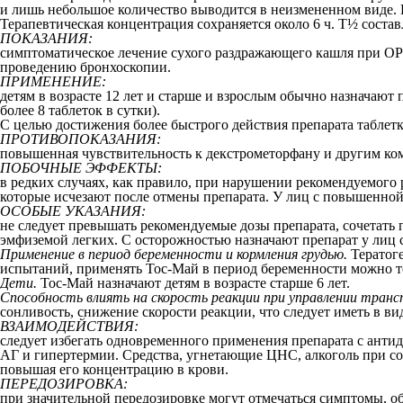
и лишь небольшое количество выводится в неизмененном виде. 
Терапевтическая концентрация сохраняется около 6 ч. Т
½
состав
ПОКАЗАНИЯ:
симптоматическое лечение сухого раздражающего кашля при О
проведению бронхоскопии.
ПРИМЕНЕНИЕ:
детям в возрасте 12 лет и старше и взрослым обычно назначают по 
более 8 таблеток в сутки).
С целью достижения более быстрого действия препарата таблетк
ПРОТИВОПОКАЗАНИЯ:
повышенная чувствительность к декстрометорфану и другим комп
ПОБОЧНЫЕ ЭФФЕКТЫ:
в редких случаях, как правило, при нарушении рекомендуемого 
которые исчезают после отмены препарата. У лиц с повышенно
ОСОБЫЕ УКАЗАНИЯ:
не следует превышать рекомендуемые дозы препарата, сочетать 
эмфиземой легких. С осторожностью назначают препарат у лиц 
Применение в период беременности и кормления грудью.
Тератоге
испытаний, применять Toс-Май в период беременности можно то
Дети.
Toс-Май назначают детям в возрасте старше 6 лет.
Способность влиять на скорость реакции при управлении тран
сонливость, снижение скорости реакции, что следует иметь в в
ВЗАИМОДЕЙСТВИЯ:
следует избегать одновременного применения препарата с ант
АГ и гипертермии. Средства, угнетающие ЦНС, алкоголь при с
повышая его концентрацию в крови.
ПЕРЕДОЗИРОВКА:
при значительной передозировке могут отмечаться симптомы, о