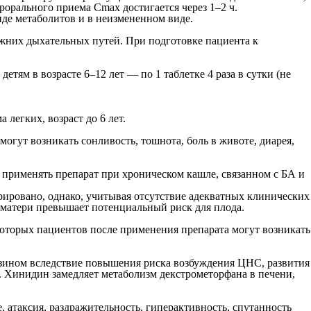
ерорального приема C
max
достигается через 1–2 ч.
иде метаболитов и в неизмененном виде.
жних дыхательных путей. При подготовке пациента к
детям в возрасте 6–12 лет — по 1 таблетке 4 pазa в сутки (не
легких, возраст до 6 лет.
гут возникать сонливость, тошнота, боль в животе, диарея,
 применять препарат при хроническом кашле, связанном с БА и
рировано, однако, учитывая отсутствие адекватных клинических
я матери превышает потенциальный риск для плода.
оторых пациентов после применения препарата могут возникать
зином вследствие повышения риска возбуждения ЦНС, развития
 Хинидин замедляет метаболизм декстрометорфана в печени,
 атаксия, раздражительность, гиперактивность, спутанность