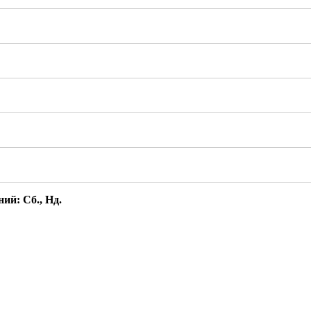
дний:
Сб
.,
Нд
.