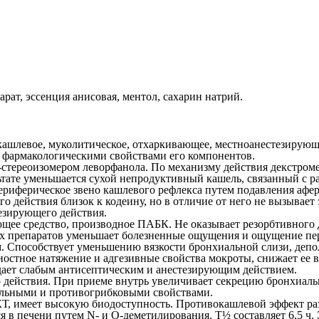
арат, эссенция анисовая, ментол, сахарин натрий.
шлевое, муколитическое, отхаркивающее, местноанестезирующе
о фармакологическими свойствами его компонентов.
-стереоизомером леворфанола. По механизму действия декстро
ультате уменьшается сухой непродуктивный кашель, связанный с
периферическое звено кашлевого рефлекса путем подавления аф
действия близок к кодеину, но в отличие от него не вызывает 
гезирующего действия.
ее средство, производное ПАБК. Не оказывает резорбтивного 
х препаратов уменьшает болезненные ощущения и ощущение пер
. Способствует уменьшению вязкости бронхиальной слизи, деп
остное натяжение и адгезивные свойства мокроты, снижает ее в
ает слабым антисептическим и анестезирующим действием.
действия. При приеме внутрь увеличивает секрецию бронхиальн
альными и противогрибковыми свойствами.
Т, имеет высокую биодоступность. Противокашлевой эффект разв
ся в печени путем N- и О-деметилирования. Т
½
составляет 6,5 ч