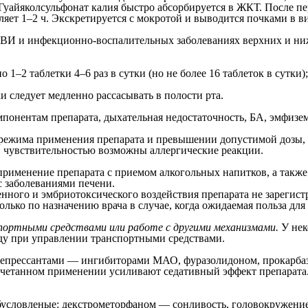
Гуайяколсульфонат калия быстро абсорбируется в ЖКТ. После п
ляет 1–2 ч. Экскретируется с мокротой и выводится почками в в
РВИ и инфекционно-воспалительных заболеваниях верхних и ни
1–2 таблетки 4–6 раз в сутки (но не более 16 таблеток в сутки); 
и следует медленно рассасывать в полости рта.
онентам препарата, дыхательная недостаточность, БА, эмфизема 
режима применения препарата и превышении допустимой дозы, мо
й чувствительностью возможны аллергические реакции.
применение препарата с приемом алкогольных напитков, а также
с заболеваниями печени.
нного и эмбриотоксического воздействия препарата не зарегист
лько по назначению врача в случае, когда ожидаемая польза дл
спортными средствами или работе с другими механизмами.
У нек
иду при управлении транспортными средствами.
идепрессантами — ингибиторами МАО, фуразолидоном, прокарба
очетанном применении усиливают седативный эффект препарата.
бусловленые: декстрометорфаном — сонливость, головокружение,